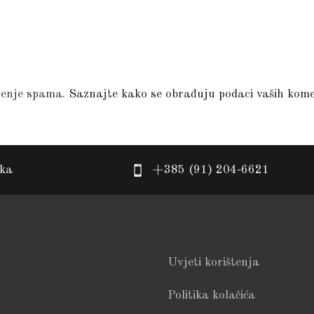
jenje spama.
Saznajte kako se obrađuju podaci vaših kom
eka
+385 (91) 204-6621
Uvjeti korištenja
Politika kolačića