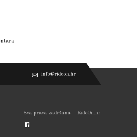
entara.
info@rideon.hr
Sva prava zadržana – RideOn.hr