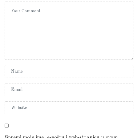
Spremi moje ime, e-poštu i web-stranicu u ovom