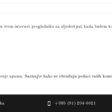
 u ovom internet pregledniku za sljedeći put kada budem k
jenje spama.
Saznajte kako se obrađuju podaci vaših kom
eka
+385 (91) 204-6621