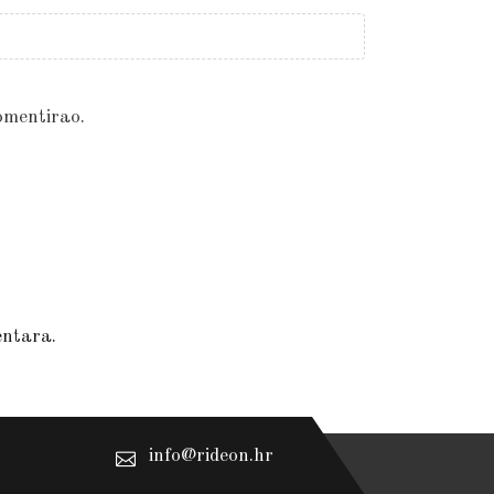
omentirao.
entara.
info@rideon.hr