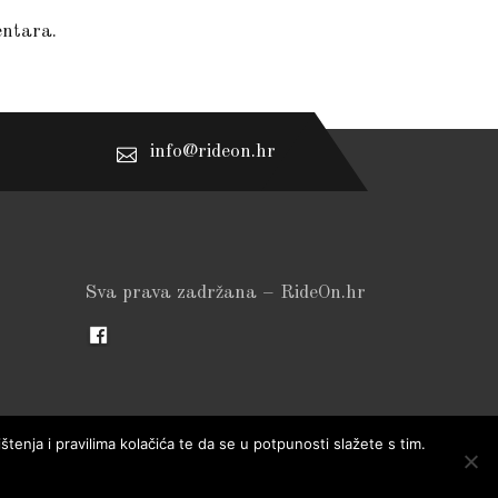
entara.
info@rideon.hr
Sva prava zadržana – RideOn.hr
štenja i pravilima kolačića te da se u potpunosti slažete s tim.