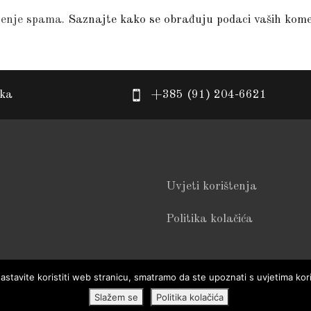
jenje spama.
Saznajte kako se obrađuju podaci vaših kom
eka
+385 (91) 204-6621
Uvjeti korištenja
Politika kolačića
astavite koristiti web stranicu, smatramo da ste upoznati s uvjetima kori
Slažem se
Politika kolačića